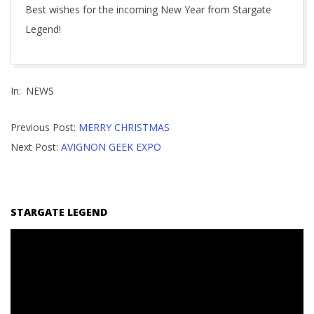
Best wishes for the incoming New Year from Stargate
Legend!
2022-
In:
NEWS
12-
31
Previous Post:
MERRY CHRISTMAS
Next Post:
AVIGNON GEEK EXPO
STARGATE LEGEND
Reproductor
de
vídeo