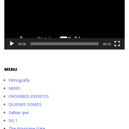
vídeo
00:00
00:23
MENU
Filmografía
NEWS
PROXIMOS EVENTOS
QUIENES SOMOS
Sabias que
SG-1
The Magazine Gate