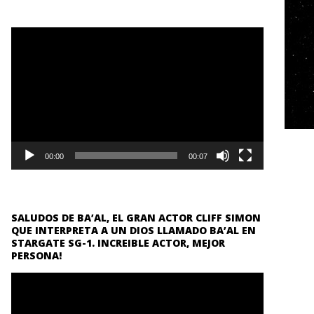
Reproductor
de
vídeo
00:00
00:07
SALUDOS DE BA’AL, EL GRAN ACTOR CLIFF SIMON
QUE INTERPRETA A UN DIOS LLAMADO BA’AL EN
STARGATE SG-1. INCREIBLE ACTOR, MEJOR
PERSONA!
Reproductor
de