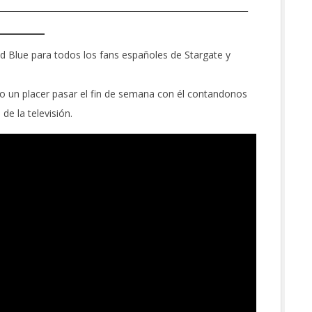
____________________________________________________________
id Blue para todos los fans españoles de Stargate y
do un placer pasar el fin de semana con él contandonos
de la televisión.