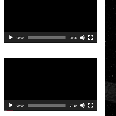
de
vídeo
00:00
00:08
Reproductor
de
vídeo
00:00
07:10