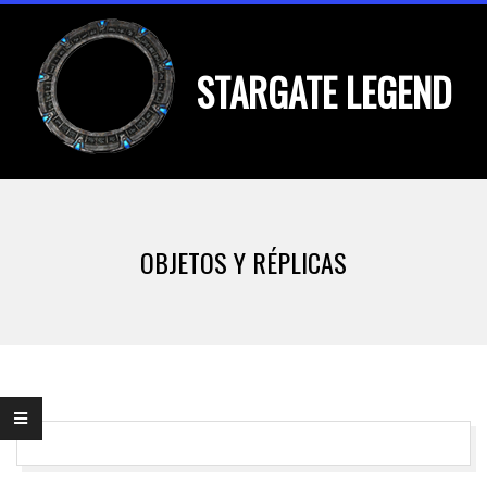
Skip
to
STARGATE LEGEND
content
Primary
Navigation
OBJETOS Y RÉPLICAS
Menu
2014-