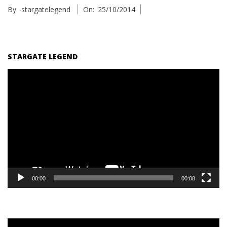
By:
stargatelegend
On:
25/10/2014
10-
25
STARGATE LEGEND
Reproductor
de
vídeo
00:00
00:08
Reproductor