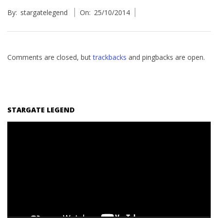
2014-
By:
stargatelegend
On:
25/10/2014
10-
25
Comments are closed, but
trackbacks
and pingbacks are open.
STARGATE LEGEND
Reproductor
de
vídeo