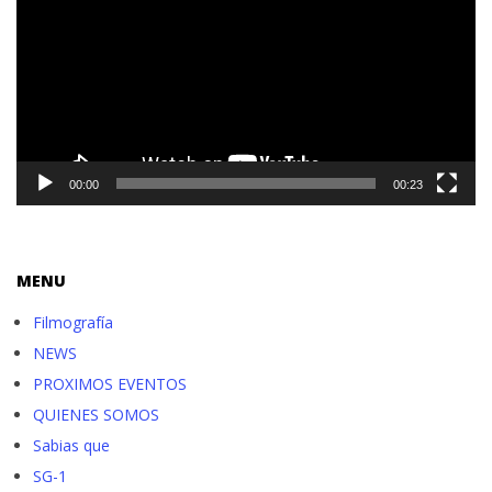
vídeo
00:00
00:23
MENU
Filmografía
NEWS
PROXIMOS EVENTOS
QUIENES SOMOS
Sabias que
SG-1