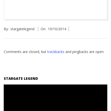
2014-
By:
stargatelegend
On:
19/10/2014
10-
19
Comments are closed, but
trackbacks
and pingbacks are open.
STARGATE LEGEND
Reproductor
de
vídeo