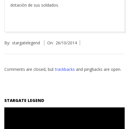
dotación de sus soldados.
2014-
By:
stargatelegend
On:
26/10/2014
10-
26
Comments are closed, but
trackbacks
and pingbacks are open.
STARGATE LEGEND
Reproductor
de
vídeo